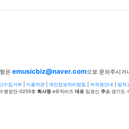
emusicbiz@naver.com
사항은
으로 문의주시거
단수집거부
|
이용약관
|
개인정보처리방침
|
저작권안내
|
법적
-수원장안-0259호
회사명
e뮤직비즈
대표
임경신
주소
경기도 수