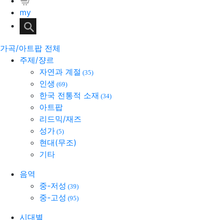
my
가곡/아트팝 전체
주제/쟝르
자연과 계절
(35)
인생
(69)
한국 전통적 소재
(34)
아트팝
리드믹/재즈
성가
(5)
현대(무조)
기타
음역
중-저성
(39)
중-고성
(95)
시대별