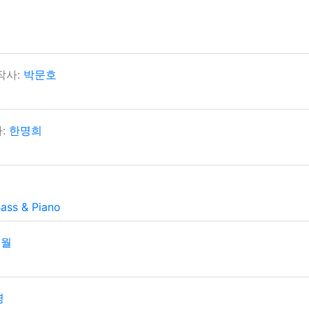
진
작사:
박문호
:
한명희
ass & Piano
월
명