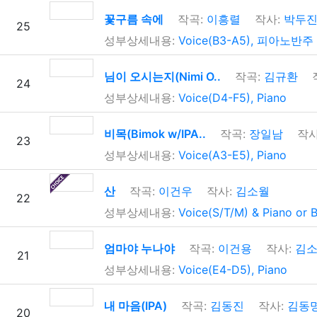
꽃구름 속에
작곡:
이흥렬
작사:
박두
25
성부상세내용:
Voice(B3-A5), 피아노반주
님이 오시는지(Nimi O..
작곡:
김규환
24
성부상세내용:
Voice(D4-F5), Piano
비목(Bimok w/IPA..
작곡:
장일남
작사
23
성부상세내용:
Voice(A3-E5), Piano
산
작곡:
이건우
작사:
김소월
22
성부상세내용:
Voice(S/T/M) & Piano or B
엄마야 누나야
작곡:
이건용
작사:
김소
21
성부상세내용:
Voice(E4-D5), Piano
내 마음(IPA)
작곡:
김동진
작사:
김동
20