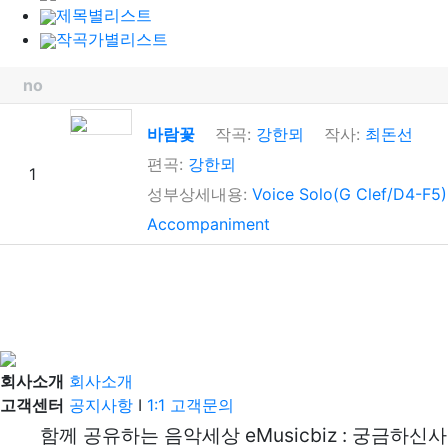
제목별리스트
작곡가별리스트
no
바람꽃
작곡:
강한뫼
작사:
최돈선
편곡:
강한뫼
1
성부상세내용:
Voice Solo(G Clef/D4-F5),
Accompaniment
회사소개
회사소개
고객센터
공지사항
I
1:1 고객문의
함께 공유하는 음악세상 eMusicbiz : 궁금하신