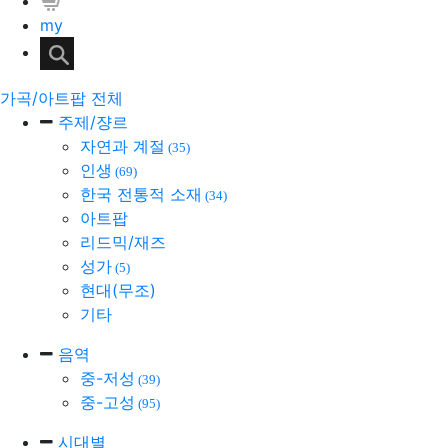
my
가곡/아트팝 전체
주제/쟝르
자연과 계절
(35)
인생
(69)
한국 전통적 소재
(34)
아트팝
리드믹/재즈
성가
(5)
현대(무조)
기타
음역
중-저성
(39)
중-고성
(95)
시대별