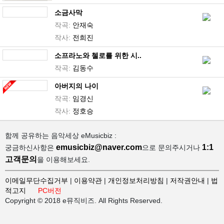
소금사막
작곡:
안재숙
작사:
전희진
소프라노와 첼로를 위한 시..
작곡:
김동수
아버지의 나이
작곡:
임경신
작사:
정호승
함께 공유하는 음악세상 eMusicbiz :
emusicbiz@naver.com
1:1
궁금하신사항은
으로 문의주시거나
고객문의
을 이용해보세요.
이메일무단수집거부
|
이용약관
|
개인정보처리방침
|
저작권안내
|
법
적고지
PC버전
Copyright © 2018 e뮤직비즈. All Rights Reserved.