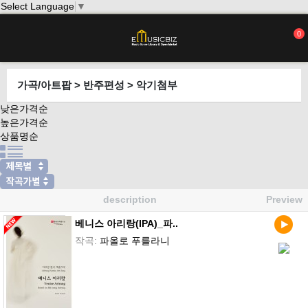
Select Language
▼
0
가곡/아트팝 > 반주편성 > 악기첨부
낮은가격순
높은가격순
상품명순
description
Preview
베니스 아리랑(IPA)_파..
작곡:
파올로 푸를라니