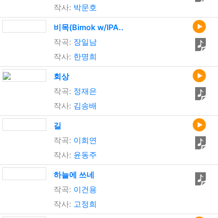
작사:
박문호
비목(Bimok w/IPA..
작곡:
장일남
작사:
한명희
회상
작곡:
정재은
작사:
김송배
길
작곡:
이희연
작사:
윤동주
하늘에 쓰네
작곡:
이건용
작사:
고정희