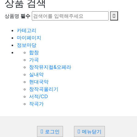
상품 검색
상품명
필수
카테고리
마이페이지
정보마당
합창
가곡
창작뮤지컬&오페라
실내악
현대국악
창작곡올리기
서적/CD
작곡가
로그인
메뉴닫기