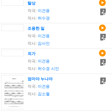
탈상
작곡:
이건용
작사:
허수경
조용한 일
작곡:
이건용
작사:
김사인
외가
작곡:
이건용
작사:
허수경 시인
엄마야 누나야
작곡:
이건용
작사:
김소월