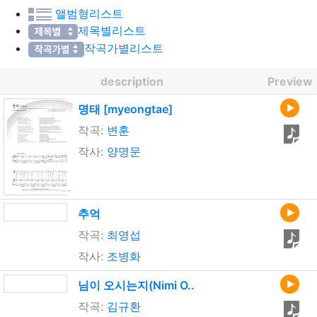
앨범형리스트
제목별리스트
작곡가별리스트
description
Preview
명태 [myeongtae]
작곡:
변훈
작사:
양명문
추억
작곡:
최영섭
작사:
조병화
님이 오시는지(Nimi O..
작곡:
김규환