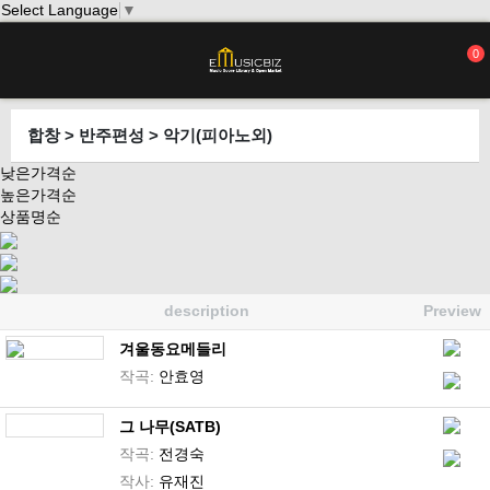
Select Language
▼
0
합창 > 반주편성 > 악기(피아노외)
낮은가격순
높은가격순
상품명순
description
Preview
겨울동요메들리
작곡:
안효영
그 나무(SATB)
작곡:
전경숙
작사:
유재진