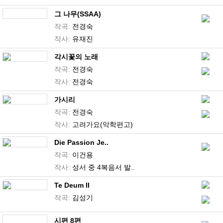
그 나무(SSAA)
작곡:
전경숙
작사:
유재진
각시꽃의 노래
작곡:
전경숙
작사:
전경숙
가시리
작곡:
전경숙
작사:
고려가요(악학편고)
Die Passion Je..
작곡:
이건용
작사:
성서 중 4복음서 발..
Te Deum II
작곡:
김성기
시편 8편