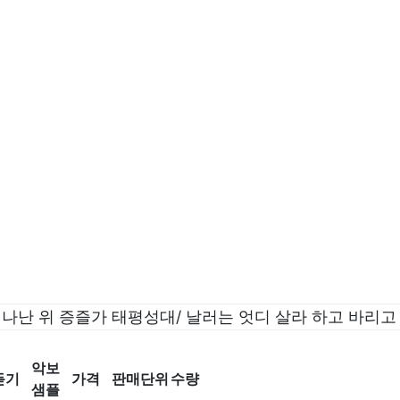
나난 위 증즐가 태평성대/ 날러는 엇디 살라 하고 바리고
악보
듣기
가격
판매단위
수량
샘플