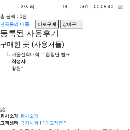
가시리
18
561
00:08:40
총 금액 :
0원
편곡문의
내폴더
바로구매
장바구니
등록된 사용후기
구매한 곳 (사용처들)
서울신학대학교 합창단 발표
작성자
황현*
회사소개
회사소개
고객센터
공지사항
I
1:1 고객문의