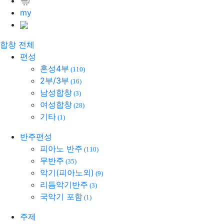
my
합창 전체
편성
혼성4부
(110)
2부/3부
(16)
남성합창
(3)
여성합창
(28)
기타
(1)
반주편성
피아노 반주
(110)
무반주
(35)
악기(피아노외)
(9)
리듬악기반주
(3)
국악기 포함
(1)
주제