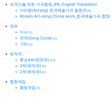
외국인을 위한 가곡합창_IPA, English Translation
아리랑(Arirang) 한국예술가곡 합창곡
(6)
Korean Art-song Choral work_한국예술가곡 합
쟝르
미사
(3)
연곡(Song Cycle)
(2)
기타
(2)
편작곡
혼성4부(편작곡)
(25)
3부(편작곡)
(9)
2부(편작곡)
(1)
합창곡집
합창곡집
(5)