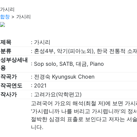
가시리
합창
> 가시리
제목
: 가시리
분류
: 혼성4부, 악기(피아노외), 한국 전통적 소
성부상세내
: Sop solo, SATB, 대금, Piano
용
작곡가
: 전경숙 Kyungsuk Choen
작곡연도
: 2021
작사가
: 고려가요(악학편고)
고려국어 가요의 해석(최철 저)에 보면 가시리
'가시렵니까 나를 버리고 가시렵니까'의 정
절박한 심경의 표출로 보인다고 저자는 서술하
니다.