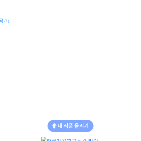
창곡
(1)