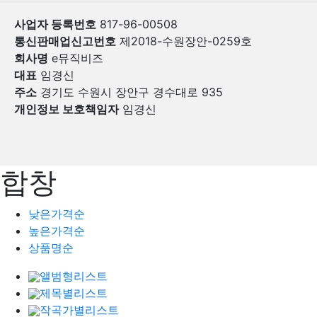
사업자 등록번호
817-96-00508
통신판매업신고번호
제2018-수원장안-0259호
회사명
e뮤직비즈
대표
임경신
주소
경기도 수원시 장안구 경수대로 935
개인정보 보호책임자
임경신
합창
낮은가격순
높은가격순
상품명순
앨범형리스트
제목별리스트
작곡가별리스트