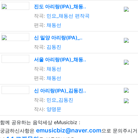
진도 아리랑(IPA)_채동..
작곡:
민요_채동선 편작곡
편곡:
채동선
신 밀양 아리랑(IPA)_..
작곡:
김동진
서울 아리랑(IPA)_채동..
작곡:
채동선
편곡:
채동선
신 아리랑(IPA)_김동진..
작곡:
민요_김동진
작사:
양명문
함께 공유하는 음악세상 eMusicbiz :
emusicbiz@naver.com
궁금하신사항은
으로 문의주시거