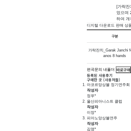
[가락잔
었으며 2
하여 개
디지털 다운로드 판매 상
구분
가락잔치_Garak Janchi for
anos 8 hands
바로구매
편곡문의
내폴더
등록된 사용후기
구매한 곳 (사용처들)
아코르앙상블 정기연주회
작성자
정푸*
울산피아니스트 클럽
작성자
이정*
피아노앙상블연주
작성자
김영*