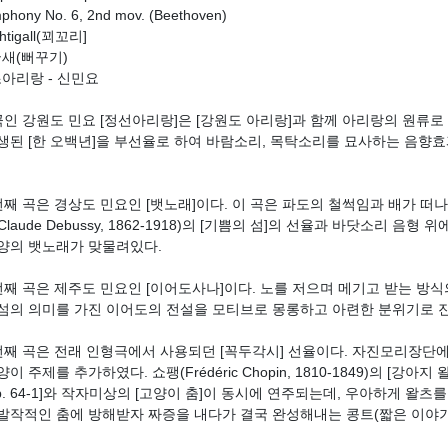
phony No. 6, 2nd mov. (Beethoven)
chtigall(꾀꼬리]
국새(뻐꾸기)
조아리랑 - 신민요
첫 곡인 강원도 민요 [정선아리랑]은 [강원도 아리랑]과 함께 아리랑의 원류
생된 [한 오백년]을 부선율로 하여 바람소리, 목탁소리를 묘사하는 음향
두 번째 곡은 경상도 민요인 [뱃노래]이다. 이 곡은 파도의 철썩임과 배가 
laude Debussy, 1862-1918)의 [기쁨의 섬]의 선율과 바닷소리 음형
양의 뱃노래가 맞물려있다.
세 번째 곡은 제주도 민요인 [이어도사나]이다. 노를 저으며 메기고 받는 
섬의 의미를 가진 이어도의 전설을 모티브로 몽롱하고 아련한 분위기로 
네 번째 곡은 전래 인형극에서 사용되던 [꼭두각시] 선율이다. 자진모리장단
이 주제를 추가하였다. 쇼팽(Frédéric Chopin, 1810-1849)의 [강아지 왈츠 –
 Op. 64-1]와 작자미상의 [고양이 춤]이 동시에 연주되는데, 우아하게 왈
발작적인 춤에 방해받자 짜증을 내다가 결국 완성해내는 콩트(짧은 이야기