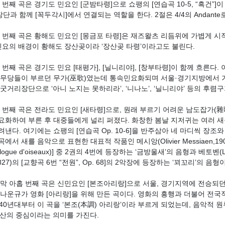
다섯 번째 곡은 경기도 민요인 [군밤타령]으로 쇼팽의 [연습곡 10-5, “흑건”
단과 함께 [꼭두각시]에서 연결되는 역할을 한다. 2절은 4/4의 Andante
여섯 번째 곡은 황해도 민요인 [몽금포 타령]은 재즈왈츠 리듬위에 가볍게 
 민요의 배경이 황해도 장산곶이라 ‘장산곶 타령’이라고도 불린다.
곱 번째 곡은 경기도 민요 [태평가], [닐니리야], [창부타령]이 함께 흐른다.
 무당들이 부르던 무가(巫歌)였는데 통속민요화되며 서울·경기지방에서 
 굿거리장단으로 ‘아니 노지는 못하리라’, ‘니나노’, ‘닐니리야’ 등의 후
여덟 번째 곡은 전라도 민요인 [새타령]으로, 원래 부르기 어려운 남도잡가(雜
요화하여 부른 후 대중들에게 널리 퍼졌다. 화창한 봄날 지저귀는 여러 
려낸다. 여기에는 쇼팽의 [연습곡 Op. 10-6]을 반주삼아 네 마디씩 장조
에서 새를 음악으로 표현한 대표적 작품인 메시앙(Olivier Messiaen,190
alogue d'oiseaux)] 중 2권의 4번에 등장하는 ‘금방울새’의 음형과 베토벤(Ludw
1827)의 [교향곡 6번 “전원”, Op. 68]의 2악장에 등장하는 ‘꾀꼬리’의 음
마지막 아홉 번째 곡은 신민요인 [본조아리랑]으로 서울, 경기지역에 전승되
년 나운규가 영화 [아리랑]을 위해 만든 곡이다. 영화의 흥행과 더불어 전
940년대부터 이 곡을 ‘본조(本調) 아리랑’이라 부르게 되었는데, 음악적 원
확산의 중심이라는 의미를 가진다.