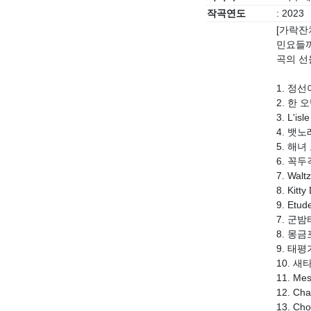
작곡연도
: 2023
[가락잔
민요들까
곡의 선
1. 정
2. 한 
3. L'is
4. 뱃노
5. 해
6. 꼭
7. Walt
8. Kitt
9. Etud
7. 군밤
8. 몽금
9. 태
10. 
11. Mes
12. Ch
13. Cho