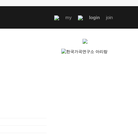
my
login
join