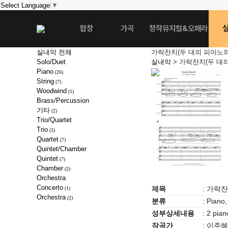
Select Language
▼
합창
가곡
창작뮤지컬&오페라
실내악 전체
가락잔치(두 대의 피아노
Solo/Duet
실내악
> 가락잔치(두 대
Piano
(26)
String
(7)
Woodwind
(1)
Brass/Percussion
기타
(2)
Trio/Quartet
Trio
(3)
Quartet
(7)
Quintet/Chamber
Quintet
(7)
Chamber
(2)
Orchestra
Concerto
제목
: 가락잔치
(1)
Orchestra
(2)
분류
: Piano,
성부상세내용
: 2 pian
작곡가
: 이주혜 