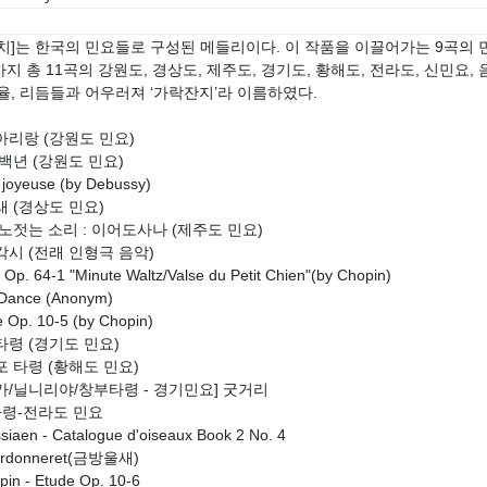
치]는 한국의 민요들로 구성된 메들리이다. 이 작품을 이끌어가는 9곡의
지 총 11곡의 강원도, 경상도, 제주도, 경기도, 황해도, 전라도, 신민요,
율, 리듬들과 어우러져 ‘가락잔지’라 이름하였다.
선아리랑 (강원도 민요)
오백년 (강원도 민요)
le joyeuse (by Debussy)
래 (경상도 민요)
녀 노젓는 소리 : 이어도사나 (제주도 민요)
두각시 (전래 인형극 음악)
z Op. 64-1 "Minute Waltz/Valse du Petit Chien"(by Chopin)
y Dance (Anonym)
e Op. 10-5 (by Chopin)
타령 (경기도 민요)
포 타령 (황해도 민요)
평가/닐니리야/창부타령 - 경기민요] 굿거리
새타령-전라도 민요
siaen - Catalogue d'oiseaux Book 2 No. 4
ardonneret(금방울새)
pin - Etude Op. 10-6