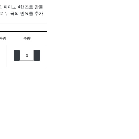
 1 피아노 4핸즈로 만들
 핸즈로 두 곡의 민요를 추가
단위
수량