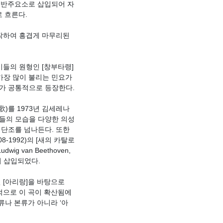
]이 반주요소로 삽입되어 자
로 흐른다.
시작하여 흥겹게 마무리된
 이들의 원형인 [창부타령]
가장 많이 불리는 민요가
렴구가 공통적으로 등장한다.
歌)를 1973년 김세레나
새들의 모습을 다양한 의성
와 단조를 넘나든다. 또한
8-1992)의 [새의 카탈로
ig van Beethoven,
형이 삽입되었다.
던 [아리랑]을 바탕으로
국적으로 이 곡이 확산됨에
류나 본류가 아니라 ‘아