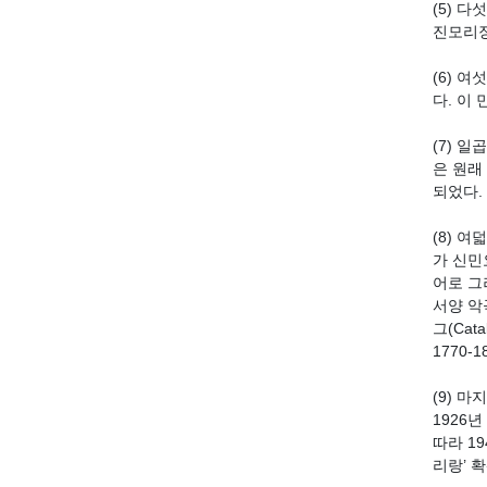
(5) 
진모리장
(6) 
다. 이
(7) 일
은 원래
되었다.
(8) 
가 신민
어로 그
서양 악곡
그(Cat
1770-
(9) 
1926
따라 1
리랑’ 