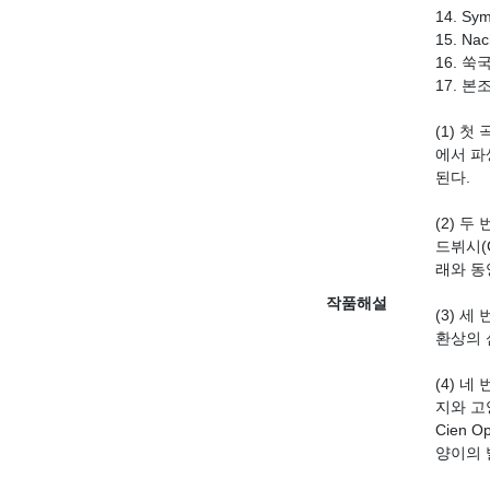
14. Sym
15. Na
16. 쑥
17. 본
(1) 
에서 파
된다.
(2) 
드뷔시(C
래와 동
작품해설
(3) 
환상의 
(4) 
지와 고양
Cien
양이의 