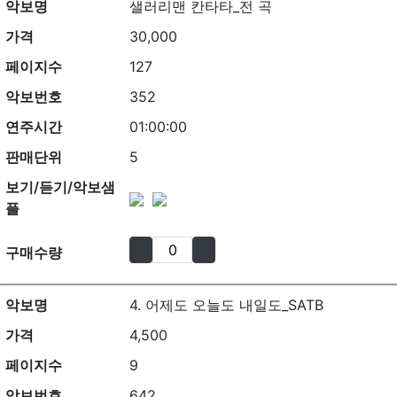
악보명
샐러리맨 칸타타_전 곡
가격
30,000
페이지수
127
악보번호
352
연주시간
01:00:00
판매단위
5
보기/듣기/악보샘
플
구매수량
악보명
4. 어제도 오늘도 내일도_SATB
가격
4,500
페이지수
9
악보번호
642