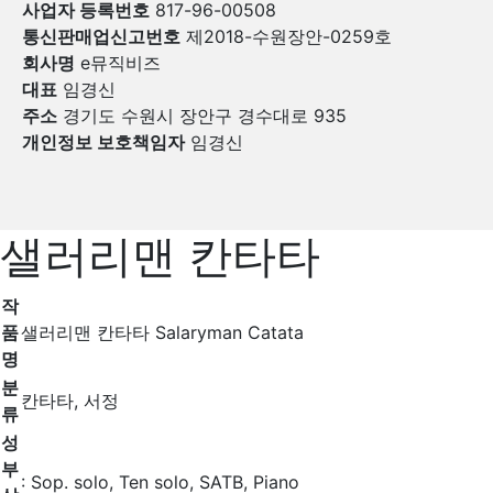
사업자 등록번호
817-96-00508
통신판매업신고번호
제2018-수원장안-0259호
회사명
e뮤직비즈
대표
임경신
주소
경기도 수원시 장안구 경수대로 935
개인정보 보호책임자
임경신
샐러리맨 칸타타
작
품
샐러리맨 칸타타 Salaryman Catata
명
분
칸타타, 서정
류
성
부
: Sop. solo, Ten solo, SATB, Piano