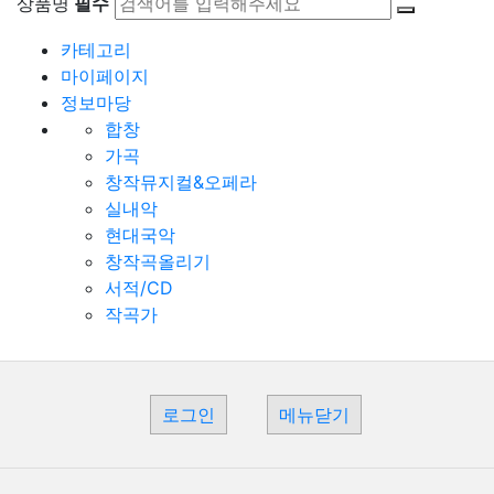
상품명
필수
카테고리
마이페이지
정보마당
합창
가곡
창작뮤지컬&오페라
실내악
현대국악
창작곡올리기
서적/CD
작곡가
로그인
메뉴닫기