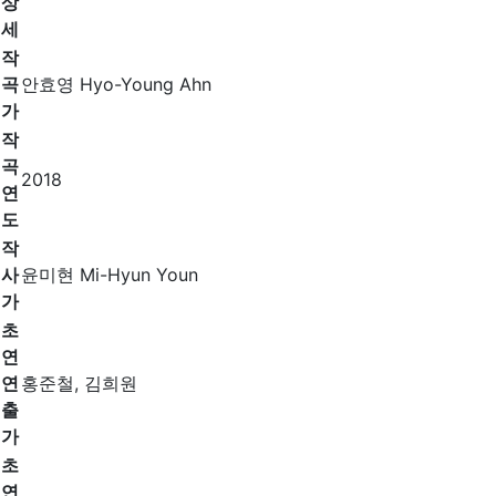
상
세
작
곡
안효영 Hyo-Young Ahn
가
작
곡
2018
연
도
작
사
윤미현 Mi-Hyun Youn
가
초
연
연
홍준철, 김희원
출
가
초
연