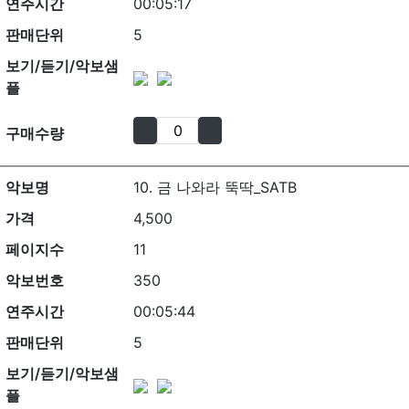
연주시간
00:05:17
판매단위
5
보기/듣기/악보샘
플
구매수량
악보명
10. 금 나와라 뚝딱_SATB
가격
4,500
페이지수
11
악보번호
350
연주시간
00:05:44
판매단위
5
보기/듣기/악보샘
플